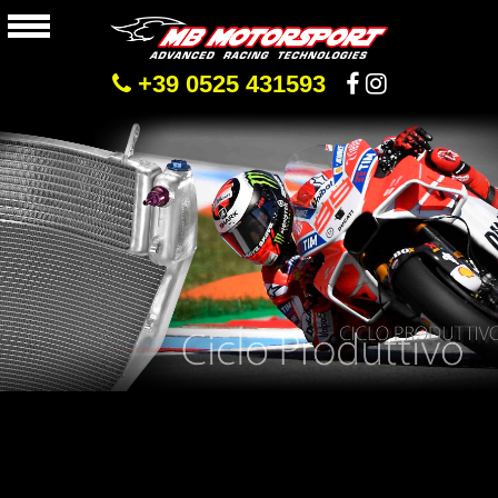
+39 0525 431593