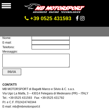
+39 0525 431593
Mandaci un messaggio
Nome:
E-mail:
Telefono:
Messaggio:
INVIA
CONTATTI
MB MOTORSPORT di Bagatti Marco e Silvio & C. s.a.s.
Via Ugo La Malfa, 3 – 43014 Felegara di Medesano (PR) – ITALY
Tel.: +39 0525 431593 Fax: +39 0525 431792
P.I. e C.F. IT02424740344
E-mail:
mb@mbmotorsport.it